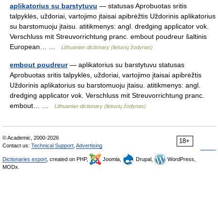
aplikatorius su barstytuvu
— statusas Aprobuotas sritis
talpyklės, uždoriai, vartojimo įtaisai apibrėžtis Uždorinis aplikatorius
su barstomuoju įtaisu. atitikmenys: angl. dredging applicator vok.
Verschluss mit Streuvorrichtung pranc. embout poudreur šaltinis
European… …
Lithuanian dictionary (lietuvių žodynas)
embout poudreur
— aplikatorius su barstytuvu statusas
Aprobuotas sritis talpyklės, uždoriai, vartojimo įtaisai apibrėžtis
Uždorinis aplikatorius su barstomuoju įtaisu. atitikmenys: angl.
dredging applicator vok. Verschluss mit Streuvorrichtung pranc.
embout… …
Lithuanian dictionary (lietuvių žodynas)
© Academic, 2000-2026
18+
Contact us:
Technical Support
,
Advertising
Dictionaries export
, created on PHP,
Joomla,
Drupal,
WordPress,
MODx.