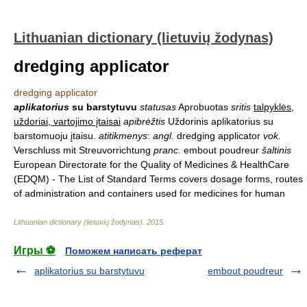
Lithuanian dictionary (lietuvių žodynas)
dredging applicator
dredging applicator
aplikatorius
su barstytuvu
statusas
Aprobuotas
sritis
talpyklės,
uždoriai, vartojimo įtaisai
apibrėžtis
Uždorinis aplikatorius su
barstomuoju įtaisu.
atitikmenys
:
angl.
dredging applicator
vok.
Verschluss mit Streuvorrichtung
pranc.
embout poudreur
šaltinis
European Directorate for the Quality of Medicines & HealthCare
(EDQM) - The List of Standard Terms covers dosage forms, routes
of administration and containers used for medicines for human
Lithuanian dictionary (lietuvių žodynas)
.
2015
.
Игры ⚽
Поможем написать реферат
aplikatorius su barstytuvu
embout poudreur