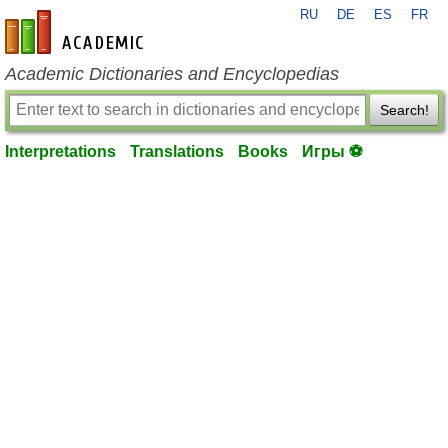
RU
DE
ES
FR
en-academic.com
Academic Dictionaries and Encyclopedias
Search!
Interpretations
Translations
Books
Игры ⚽